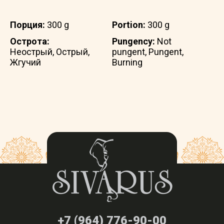
Порция:
300 g
Portion:
300 g
Острота:
Pungency:
Not
Неострый, Острый,
pungent, Pungent,
Жгучий
Burning
+7 (964) 776-90-00