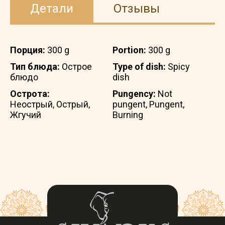
Детали
Отзывы
Порция:
300 g
Portion:
300 g
Тип блюда:
Острое
Type of dish:
Spicy
блюдо
dish
Острота:
Pungency:
Not
Неострый, Острый,
pungent, Pungent,
Жгучий
Burning