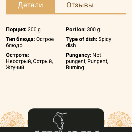
Детали
Отзывы
Порция:
300 g
Portion:
300 g
Тип блюда:
Острое
Type of dish:
Spicy
блюдо
dish
Острота:
Pungency:
Not
Неострый, Острый,
pungent, Pungent,
Жгучий
Burning