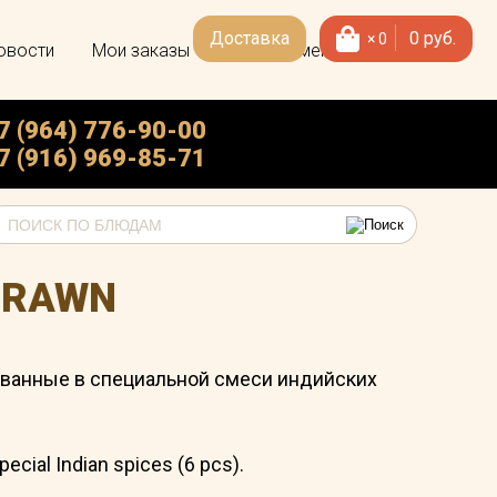
Доставка
0
руб.
×
0
овости
Мои заказы
Скачать меню
7 (964) 776-90-00
7 (916) 969-85-71
PRAWN
ованные в специальной смеси индийских
ecial Indian spices (6 pcs).