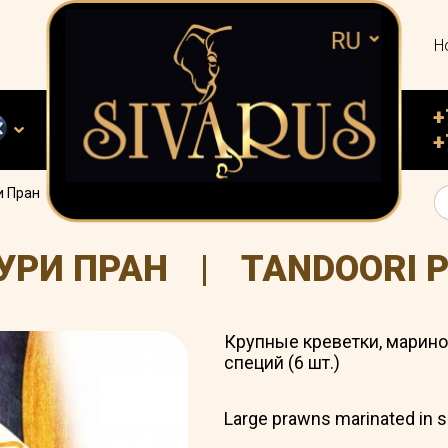
Н
+
+
и Пран
УРИ ПРАН
|
TANDOORI 
Крупные креветки, марин
специй (6 шт.)
Large prawns marinated in sp