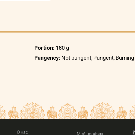
Portion:
180 g
Pungency:
Not pungent, Pungent, Burning
О нас
Мой профиль