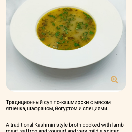
Традиционный суп по-кашмирски с мясом
ягненка, шафраном, йогуртом и специями.
A traditional Kashmiri style broth cooked with lamb
meat, saffron and yougurt and very mildle spiced.