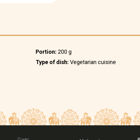
Portion:
200 g
Type of dish:
Vegetarian cuisine
О нас