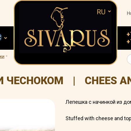
Н
+
+
.
ки
И ЧЕСНОКОМ
|
CHEES A
Лепешка с начинкой из до
Stuffed with cheese and top