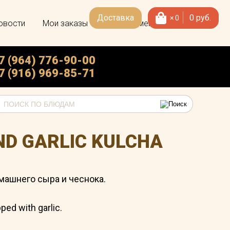
Доставка
0
руб.
×
0
овости
Мои заказы
Скачать меню
7 (964) 776-90-00
7 (916) 969-85-71
ND GARLIC KULCHA
машнего сыра и чеснока.
ped with garlic.