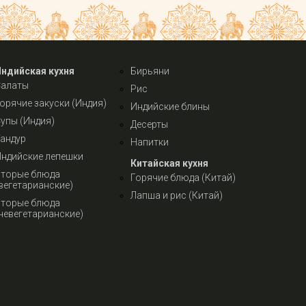
Индийская кухня
Бирьяни
Салаты
Рис
орячие закуски (Индия)
Индийские блины
упы (Индия)
Десерты
андур
Напитки
ндийские лепешки
Китайская кухня
торые блюда
Горячие блюда (Китай)
вегетарианские)
Лапша и рис (Китай)
торые блюда
невегетарианские)