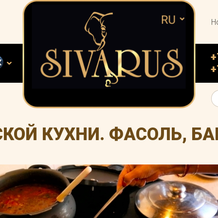
Н
+
+
КОЙ КУХНИ. ФАСОЛЬ, Б