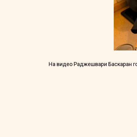
На видео Раджешвари Баскаран го