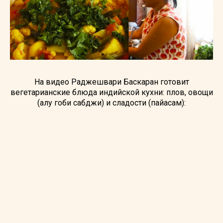
На видео Раджешвари Баскаран готовит
вегетарианские блюда индийской кухни: плов, овощи
(алу гоби сабджи) и сладости (пайасам):