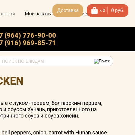
Доставка
0
руб.
×
0
овости
Мои заказы
Скачать меню
7 (964) 776-90-00
7 (916) 969-85-71
CKEN
ые с луком-пореем, болгарским перцем,
 и соусом Хунань, приготовленного на
стричного соуса и соуса хойсин.
, bell peppers, onion, carrot with Hunan sauce