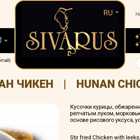
Н
+
+
итай)
АН ЧИКЕН
|
HUNAN CHI
Кусочки курицы, обжаренн
репчатым луком, морковью
основе рисового уксуса, у
Stir fried Chicken with leeks