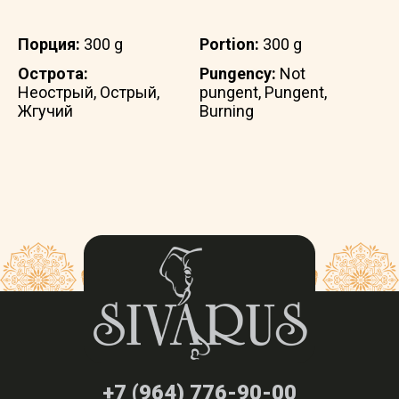
Порция:
300 g
Portion:
300 g
Острота:
Pungency:
Not
Неострый, Острый,
pungent, Pungent,
Жгучий
Burning
+7 (964) 776-90-00